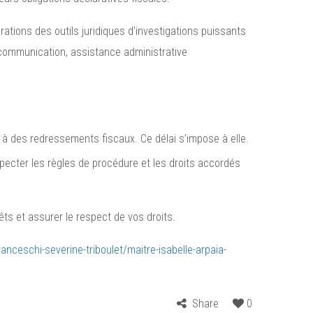
arations des outils juridiques d’investigations puissants
e communication, assistance administrative
r à des redressements fiscaux. Ce délai s’impose à elle.
respecter les règles de procédure et les droits accordés
êts et assurer le respect de vos droits.
nceschi-severine-triboulet/maitre-isabelle-arpaia-
Share
0