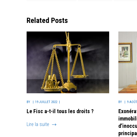
Related Posts
BY
19 JUILLET 2022
BY
9 AOÛT
Le Fisc a-t-il tous les droits ?
Exonérat
immobili
Lire la suite
d’inocc
principa