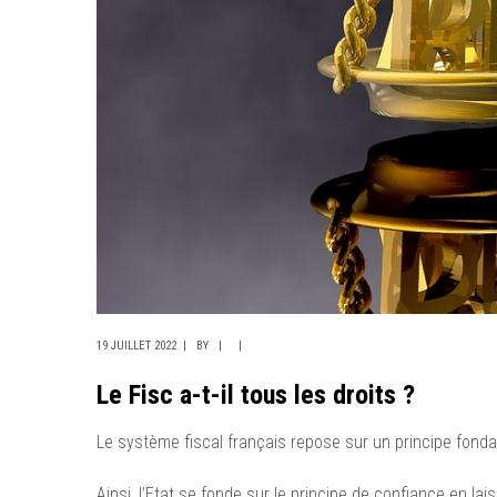
19 JUILLET 2022
BY
Le Fisc a-t-il tous les droits ?
Le système fiscal français repose sur un principe fondam
Ainsi, l’Etat se fonde sur le principe de confiance en la