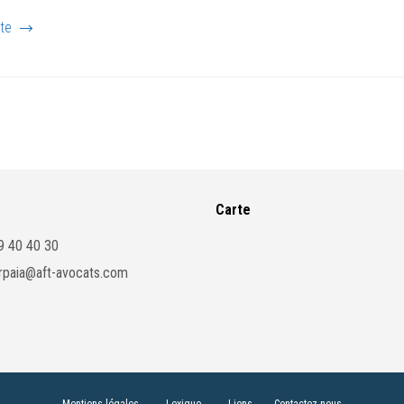
ite
Carte
89 40 40 30
iarpaia@aft-avocats.com
Mentions légales
Lexique
Liens
Contactez-nous